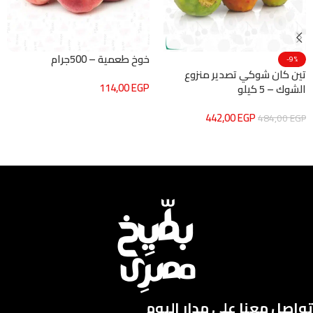
خوخ طعمية – 500جرام
-9%
تين كان شوكي تصدير منزوع
114,00
EGP
الشوك – 5 كيلو
إضافة إلى السلة
442,00
EGP
484,00
EGP
إضافة إلى السلة
تواصل معنا على مدار اليوم​​