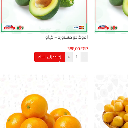
افوكادو مستورد – كيلو
388,00
EGP
+
-
إضافة إلى السلة