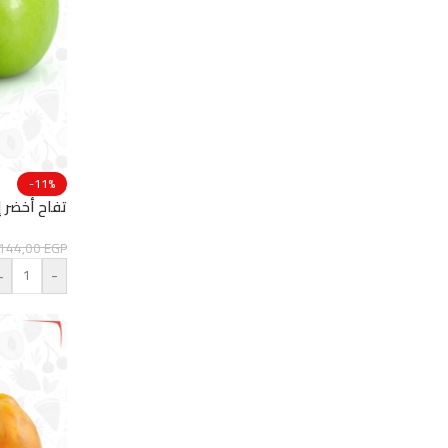
-11%
تفاح أخضر إيط
144,00
EGP
+
-