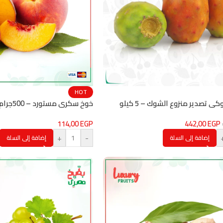
HOT
 تصدير منزوع الشوك – 5 كيلو
خوخ سكري مستورد – 500جرام
114,00
EGP
442,00
EGP
+
-
إضافة إلى السلة
إضافة إلى السلة