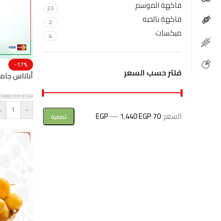
فاكهة الموسم
23
فاكهة بالحبه
2
ميكسات
4
-17%
فلتر حسب السعر
أناناس جام
588,00
EGP
+
-
السعر:
70 EGP
1.440 EGP
—
تصفية