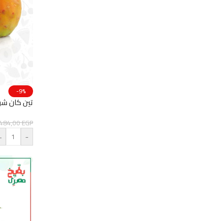
-9%
تين كان شوكي
484,00
EGP
+
-