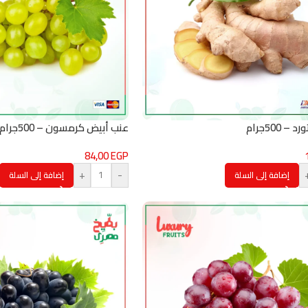
 500جرام
عنب أبيض كرمسون – 500جرام
84,00
EGP
+
-
إضافة إلى السلة
إضافة إلى السلة