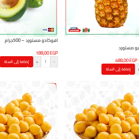
افوكادو مستورد – 500جرام
بو مستورد
188,00
EGP
488,00
EGP
+
-
إضافة إلى السلة
إضافة إلى السلة