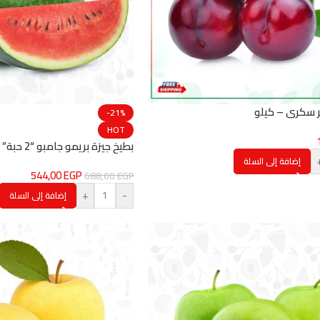
 سكري – كيلو
-21%
HOT
بطيخ جيزة بريمو جامبو “2 حبة”
إضافة إلى السلة
544,00
EGP
688,00
EGP
+
-
إضافة إلى السلة