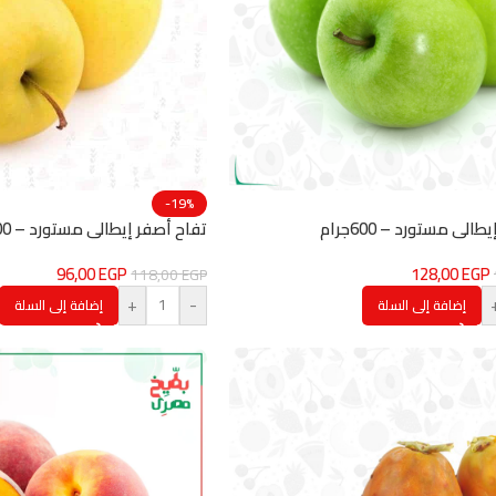
-19%
الي مستورد – 600جرام
تفاح أصفر إيطالي مستورد – 600جرام
96,00
EGP
128,00
EGP
118,00
EGP
+
-
إضافة إلى السلة
إضافة إلى السلة