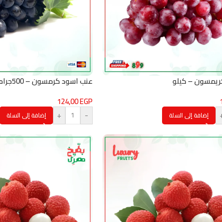
ريمسون – كيلو
عنب اسود كرمسون – 500جرام
124,00
EGP
+
-
إضافة إلى السلة
إضافة إلى السلة