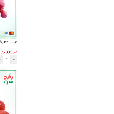
عنب أحمر ك
175,00
EGP
+
-