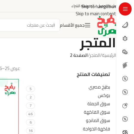
Skip to navigation
اتصل بنا
التوصيل / الدفع
سلة الشراء
Skip to main content
جميع الأقسام
المتجر
الرئيسية
/
المتجر
/
الصفحة 2
عرض 25–46 من أصل 46 نتيجة
تصنيفات المنتج
بطيخ مصري
5
بوكس
2
سوق الجملة
7
سوق الفاكهة
46
سوق المانجو
6
فاكهة الخواجة
16