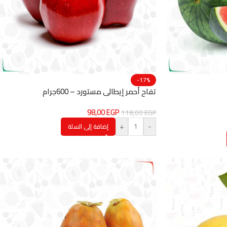
-17%
تفاح أحمر إيطالي مستورد – 600جرام
98,00
EGP
118,00
EGP
+
-
إضافة إلى السلة