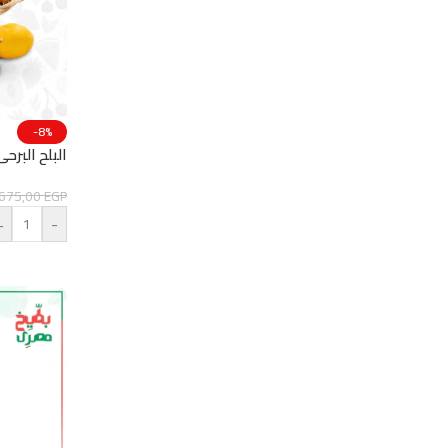
-8%
البلح البرحي – 3
675,00
EGP
+
-