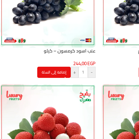
عنب اسود كرمسون – كيلو
244,00
EGP
+
-
إضافة إلى السلة