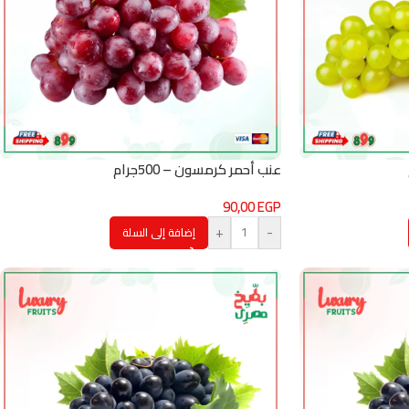
عنب أحمر كرمسون – 500جرام
90,00
EGP
+
-
إضافة إلى السلة