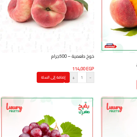
خوخ طعمية – 500جرام
114,00
EGP
+
-
إضافة إلى السلة