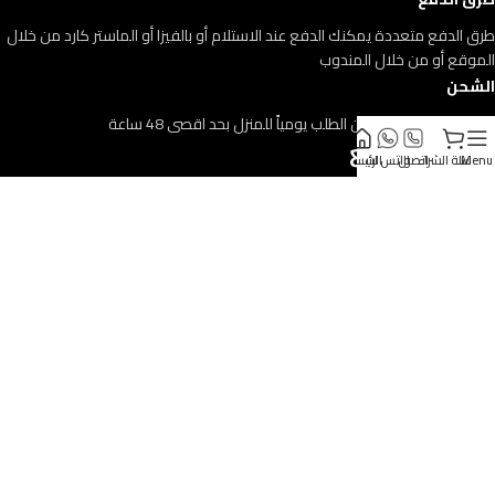
طرق الدفع متعددة يمكنك الدفع عند الاستلام أو بالفيزا أو الماستر كارد من خلال
الموقع أو من خلال المندوب
الشحن
الشحن فاليوم التالي من الطلب يومياً للمنزل بحد اقصى 48 ساعة
أقسام الموقع
Menu
سلة الشراء
اتصال
واتس اب
الرئيسية
جميع المنتجات
فاكهة استوائية
ميكسات الفاكهة
فاكهة الموسم
فاكهة مجففة
© جميع الحقوق محفوظة لبطيخ مصري
2020 - الموقع تصميم وإدارة تسويق
شركة
AxieLink