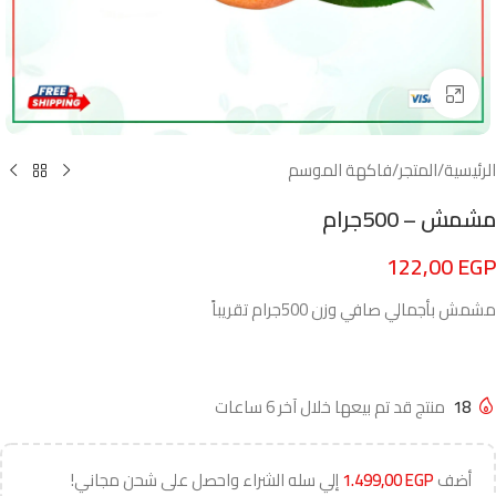
Click to enlarge
الرئيسية
/
المتجر
/
فاكهة الموسم
مشمش – 500جرام
122,00
EGP
مشمش بأجمالي صافي وزن 500جرام تقريباً
18
منتج قد تم بيعها خلال آخر 6 ساعات
أضف
EGP
1.499,00
إلي سله الشراء واحصل على شحن مجاني!