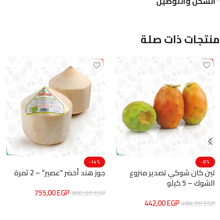
الشحن والتوصيل
منتجات ذات صلة
-14%
-9%
تين كان شوكي تصدير منزوع
جوز هند أخضر “عصير” – 2 ثمرة
الشوك – 5 كيلو
755,00
EGP
880,00
EGP
442,00
EGP
484,00
EGP
إضافة إلى السلة
إضافة إلى السلة