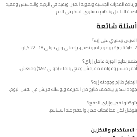
وزيادة القدرات الجنسية وتقوية العين ويفيد في الرجيم والتخسيس ومفيد
لصحة الحامل وتنظيم مستوى السكر في الدم
أسئلة شائعة
العرض بيحتوي على إيه؟
2 بطيخة جيزة بريمو جامبو تصدير، بإجمالي وزن حوالي 18–22 كيلو.
طعم بطيخ الجيزة عامل إزاي؟
أحمر مسكر وقوامه مقرمش وغني بالماء (حوالي 92%) ومنعش.
البطيخ طازج وجودته إيه؟
جودة تصدير، بيتقطف طازج من المزرعة ويوصلك فريش في نفس اليوم.
بتوصّلوا فين وإزاي الدفع؟
بنوصّل لكل محافظات مصر، والدفع عند الاستلام.
الاستخدام والتخزين