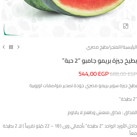
Click to enlarge
الرئيسية
/
المتجر
/
بطيخ مصري
بطيخ جيزة بريمو جامبو “2 حبة”
544,00
EGP
688,00
EGP
بطيخ جيزة سوبر بريمو مصري جودة تصدير مواصفات اوروبية
“2 بطيخة”
المذاق : مذاق منعش وطعم لا يقاوم
داخل الأورد الواحد “2 بطيخة” بأجمالي وزن ( 18 – 22 كيلو تقريباً ) للـ 2 بطيخة
معاً