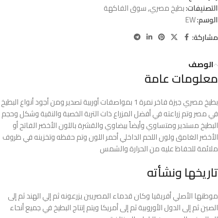
التصنيفات:
بطيخ مصري
,
سوق الفاكهة
الوسم:
EW
مشاركة:
الوصف
معلومات عامة
بطيخ مصري جيزة فاخر نمرة 1 بمواصفات أوربية تصدير ومن أجود أنواع البطيخ
في مصر وتم زراعته في أفضل المزراع ذات التربة الخصبة والنقية وشكل وحجم
البطيخ مستدير ومتساوي وأيضاً بيضاوي والقشرة باللون الأخضر الفاتح أو
الأخضر الغامق ولون اللحم الداخلي أحمر اللون وتم حفظه وتخزينه في ظروف
ملائمة للحفاظ عليه من الحرارة والشمس
تاريخها ونشأته
موطنها الأصلي أفريقيا وكان قدماء المصريين يزرعونه ثم إلي الهند ثم إلى
الصين ثم إلى الدول الأوروبية ثم إلى أمريكا ويتم إنتاج البطيخ في جميع أنحاء