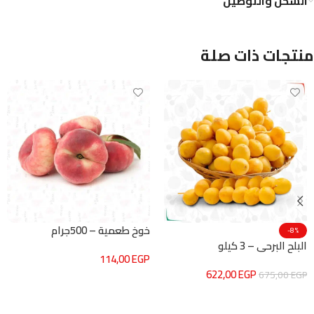
الشحن والتوصيل
منتجات ذات صلة
خوخ طعمية – 500جرام
-8%
البلح البرحي – 3 كيلو
114,00
EGP
622,00
EGP
675,00
EGP
إضافة إلى السلة
إضافة إلى السلة