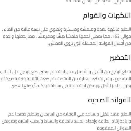
العالم في العديد من البلدان المختلفة
النكهات والقوام
البطيخ فاكهة لذيذة ومنعشة ومسكرة وتحتوي على نسبة عالية من الماء ،
حوالي 92٪ ، مما يعطي لحمها ملمسًا هشًا ومقرمشًا ، مما يجعلها واحدة
من أفضل الفواكه المفضلة التي تروي العطش.
التحضير
قطع البطيخ من الأعلى والأسفل بحذر باستخدام سكين ضع البطيخ على الجانب
المقطوع ، وقم بقطعه بعناية من المنتصف ثم ضعة بالثلاجة فترة قصيرة ثم
يكون جاهز للأكل ،ويمكن استخدامة في سلطة فواكه ، أو صنع العصير
الفوائد الصحية
البطيخ مفيد للكِلى ويساعد علي الوقاية من السرطان وتنظيم ضغط الدم
وزيادة إنتاج الطاقة وإمداد الجسد بالطاقة والنشاط وترطيب البشرة وتعويض
السوائل المفقودة