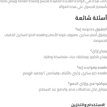
كانت هذه هي فوائده العديدة المفيدة للجسم والصحة العامة وينصح بأكلة
بأستمرار للحصول علي هذه الفوائد
أسئلة شائعة
البرقوق ده نوعه إيه؟
برقوق أصفر سكري، معروف بلونه الأصفر وطعمه الحلو السكري الخفيف
الحموضة.
بيتباع إزاي؟
بيتباع بالكيلو، وبنختارلك حبات متماسكة وطازة.
طعمه وفوايده إيه؟
طعمه حلو سكري، وغني بالألياف وفيتامين C ومفيد للهضم.
بتوصّلوا فين وإزاي الدفع؟
بنوصّل لكل محافظات مصر، والدفع عند الاستلام.
الاستخدام والتخزين