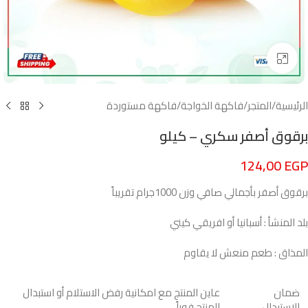
Click to enlarge
الرئيسية
/
المتجر
/
فاكهة الخواجة
/
فاكهة مستوردة
برقوق أصفر سكري – كيلو
124,00
EGP
برقوق أصفر بأجمالي صافي وزن 1000جرام تقريباً
بلد المنشأ : أسبانيا أو افريقي كيني
المذاق : طعم منعش لا يقاوم
ضمان
عاين المنتج مع امكانية رفض الاستلام أو استبدال
الاستبدال
المنتج فوراً