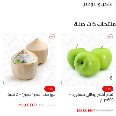
الشحن والتوصيل
منتجات ذات صلة
-14%
-11%
تفاح أخضر إيطالي مستورد –
جوز هند أخضر “عصير” – 2 ثمرة
600جرام
755,00
EGP
880,00
EGP
128,00
EGP
144,00
EGP
إضافة إلى السلة