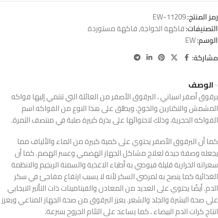
رمز المنتج:
EW-11209
التصنيفات:
فاكهة الخواجة
,
فاكهة مستوردة
الوسم:
EW
مشاركة:
الوصف
برقوق أصفر اسباني ، البرقوق الأصفر من العائلة التي تنتمي إليها فواكه
المشمش والنكتارين والخوخ، ويطلق على هذا النوع من الفواكه اسم
الفواكه الحجرية، وذلك لاحتوائها على بذرة كبيرة صلبة في منتصف الثمرة.
كما أن البرقوق الأصفر يحتوي على كمية كبيرة من الماء والألياف مما
يجعله وصفة جيدة لعلاج مشاكل الجهاز الهضمي وعسر الهضم. كما أن
سعراته الحرارية قليلة فيوصي به أطباء الاغذية والسمنة الريجيم والانظمة
الغذائية كما ينصح به لمرضى السكر لأنه لا يسبب ارتفاع مفاجئ في سكر
الدم. أيضًا يحتوي على العديد من المعادن والفيتامينات ذات التأثير الايجابي
على صحة البشرة والجلد والشعر. يعزز البرقوق من صحة الجهاز المناعي ويعزز
انتاج كرات الدم البيضاء ، كما يساعد على التئام الجروح بسرعة.